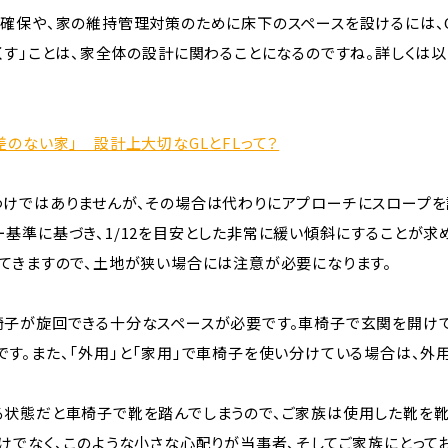
の確保や、家の維持管理対策のために床下のスペースを設けるには、G
なくす」ことは、家全体の設計に関わることになるのですね。詳しくは
差のない家」 設計上大切なGLとFLって？
わけではありませんが、その場合は代わりにアプローチにスロープを
基準に基づき、1/12を目安とした非常に緩い傾斜にすることが求
ってきますので、土地が狭い場合には注意が必要になります。
椅子が旋回できる十分なスペースが必要です。車椅子で玄関を開け
す。また、「外用」と「家用」で車椅子を使い分けている場合は、外
る状態だと車椅子で靴を踏んでしまうので、ご家族は使用した靴を靴
だけでなく、このような小さな心配りが当事者、そしてご家族にとって