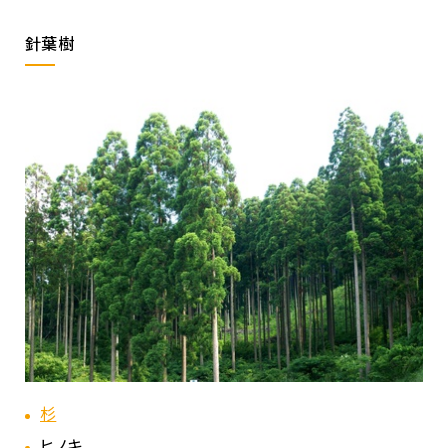
針葉樹
杉
ヒノキ