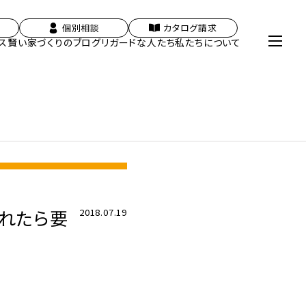
個別相談
カタログ請求
ス
賢い家づくりのブログ
リガードな人たち
私たちについて
現れたら要
2018.07.19