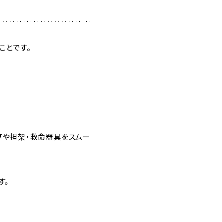
ことです。
車や担架・救命器具をスムー
す。