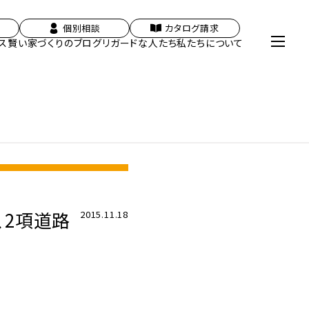
個別相談
カタログ請求
ス
賢い家づくりのブログ
リガードな人たち
私たちについて
、2項道路
2015.11.18