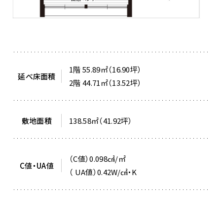
1階 55.89㎡（16.90坪）
延べ床面積
2階 44.71㎡（13.52坪）
敷地面積
138.58㎡（41.92坪）
（C値）0.098㎠/㎡
C値・UA値
（ UA値）0.42W/㎠・K