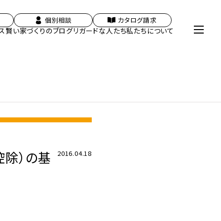
個別相談
カタログ請求
ス
賢い家づくりのブログ
リガードな人たち
私たちについて
控除）の基
2016.04.18