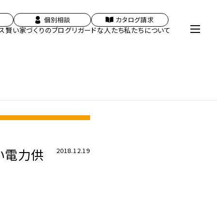
個別相談
カタログ請求
ス
賢い家づくりのブログ
リガードな人たち
私たちについて
しい電力供
2018.12.19