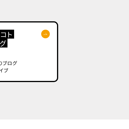
コト
グ
りブログ
イブ