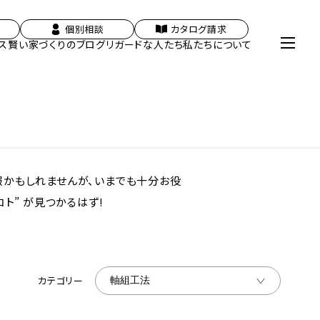
個別相談
カタログ請求
ス
賢い家づくりのブログ
リガードな人たち
私たちについて
報かもしれませんが、いまでも十分お役
ト” が見つかるはず!
カテゴリー
軸組工法