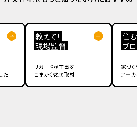
教えて！
住む
現場監督
ブロ
リガードが工事を
家づく
した
こまかく徹底取材
アーカ