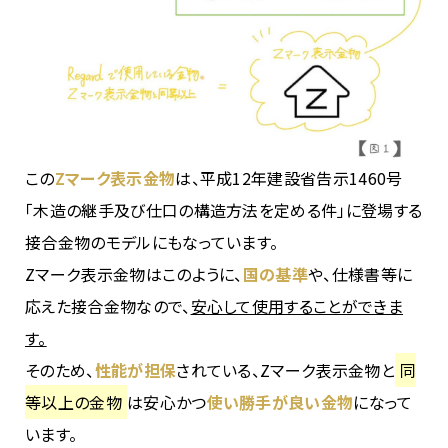
この
Zマーク表示金物
は、平成12年建設省告示1460号
「木造の継手及び仕口の構造方法を定める件」に登場する
接合金物のモデルにもなっています。
Zマーク表示金物はこのように、
国の基準
や、仕様書等に
応えた接合金物なので、
安心して使用することができま
す。
そのため、
性能が担保
されている、Zマーク表示金物と
同
等以上の金物
は安心かつ
使い勝手が良い金物
になって
います。