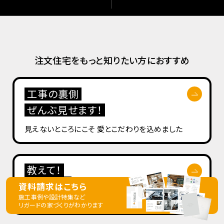
注文住宅をもっと知りたい方におすすめ
工事の裏側
ぜんぶ見せます！
見えないところにこそ
愛とこだわりを込めました
教えて！
現場監督
資料請求はこちら
施工事例や設計特集など
リガードが工事を
こまかく徹底取材
リガードの家づくりが
わかります