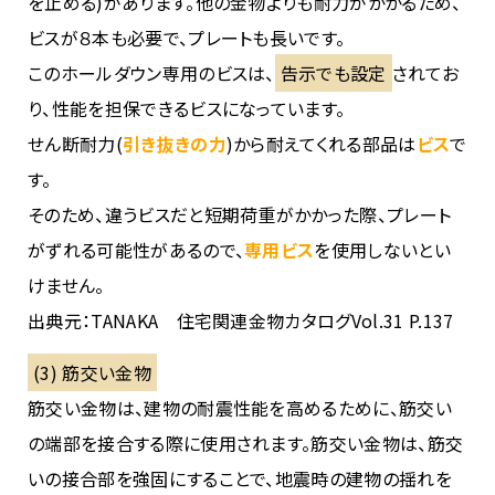
を止める)があります。他の金物よりも耐力がかかるため、
ビスが８本も必要で、プレートも長いです。
このホールダウン専用のビスは、
告示でも設定
されてお
り、性能を担保できるビスになっています。
せん断耐力(
引き抜きの力
)から耐えてくれる部品は
ビス
で
す。
そのため、違うビスだと短期荷重がかかった際、プレート
がずれる可能性があるので、
専用ビス
を使用しないとい
けません。
出典元：TANAKA 住宅関連金物カタログVol.31 P.137
(3) 筋交い金物
筋交い金物は、建物の耐震性能を高めるために、筋交い
の端部を接合する際に使用されます。筋交い金物は、筋交
いの接合部を強固にすることで、地震時の建物の揺れを