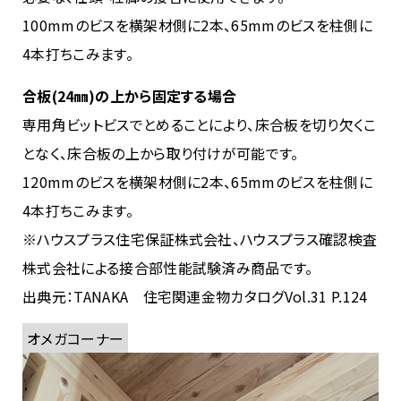
100mmのビスを横架材側に2本、65mmのビスを柱側に
4本打ちこみます。
合板(24㎜)の上から固定する場合
専用角ビットビスでとめることにより、床合板を切り欠くこ
となく、床合板の上から取り付けが可能です。
120mmのビスを横架材側に2本、65mmのビスを柱側に
4本打ちこみます。
※ハウスプラス住宅保証株式会社、ハウスプラス確認検査
株式会社による接合部性能試験済み商品です。
出典元：TANAKA 住宅関連金物カタログVol.31 P.124
オメガコーナー