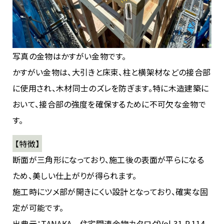
写真の金物はかすがい金物です。
かすがい金物は、大引きと床束、柱と横架材などの接合部
に使用され、木材同士のズレを防ぎます。特に木造建築に
おいて、接合部の強度を確保するために不可欠な金物で
す。
【特徴】
断面が三角形になっており、施工後の表面が平らになる
ため、美しい仕上がりが得られます。
施工時にツメ部が開きにくい設計となっており、確実な固
定が可能です。
出典元：TANAKA 住宅関連金物カタログVol.31 P.114