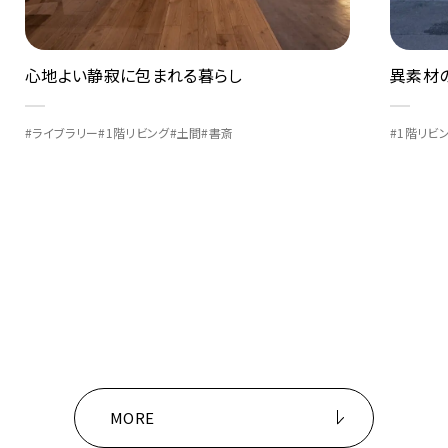
異素材の組み合わせが織りなす美空間
Vista 
#1階リビング
#土間
#書斎
#1階リビ
MORE