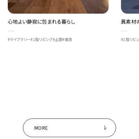
異素材の組み合わせが織りなす美空間
Vista 
#1階リビング
#土間
#書斎
#1階リビ
MORE