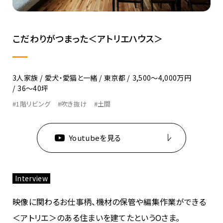
こだわりがつまった＜アトリエハウス＞
3人家族
愛犬・愛猫と一緒
東京都
3,500〜4,000万円
36〜40坪
#1階リビング
#吹き抜け
#土間
Youtubeを見る
Interview
映像に関わるお仕事柄、機材の保管や編集作業ができる
＜アトリエ＞のある住まいを建てたというOさま。