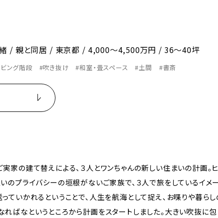
緒
親と同居
東京都
4,000〜4,500万円
36〜40坪
リビング階段
#吹き抜け
#和室・畳スペース
#土間
#書斎
ご実家の建て替えによる、３人とワンちゃんの新しい住まいの計画。
互いのプライバシーの垣根がないご家族で、３人で旅をしているイメー
送っていかれるということで、人生を航海として捉え、お喋りや暮らし
なればなというところから計画をスタートしました。大きい吹抜に包