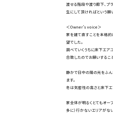
渡せる階段や渡り廊下、プ
生にして頂ければという願
＜Owner’s voice＞
家を建て直すことを本格的
望でした。
調べていくうちに床下エア
合致したのでお願いするこ
静かで日中の陽の光をふん
ます。
冬は気密性の高さと床下エ
家全体が明るくとてもオー
多に）行かないエリアがな