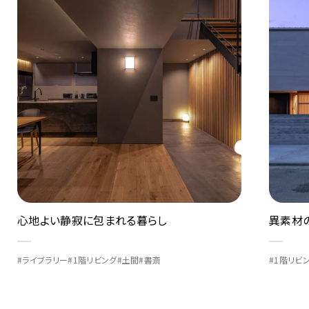
異素材の組み合わせが織りなす美空間
Vista 
#1階リビング
#土間
#書斎
#1階リビ