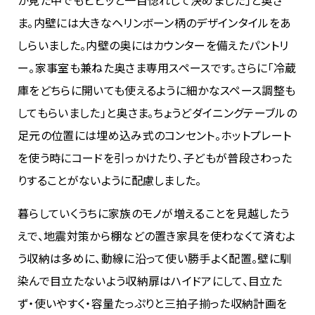
か見た中でもビビッと一目惚れして決めました」と奥さ
ま。内壁には大きなヘリンボーン柄のデザインタイルをあ
しらいました。内壁の奥にはカウンターを備えたパントリ
ー。家事室も兼ねた奥さま専用スペースです。さらに「冷蔵
庫をどちらに開いても使えるように細かなスペース調整も
してもらいました」と奥さま。ちょうどダイニングテーブルの
足元の位置には埋め込み式のコンセント。ホットプレート
を使う時にコードを引っかけたり、子どもが普段さわった
りすることがないように配慮しました。
暮らしていくうちに家族のモノが増えることを見越したう
えで、地震対策から棚などの置き家具を使わなくて済むよ
う収納は多めに、動線に沿って使い勝手よく配置。壁に馴
染んで目立たないよう収納扉はハイドアにして、目立た
ず・使いやすく・容量たっぷりと三拍子揃った収納計画を