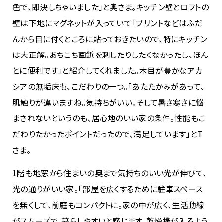
色で、即決しちゃいました」と奥さま。キッチン壁とロフトの
壁は下地にマグネットが入っていて「プリントなどはふだ
んから目に付くところに貼っておきたいので、特にキッチン
は大正解。あちこち画鋲を刺したりしたくなかったし、ほん
とに便利です」と紹介してくれました。木目が豊かなアカ
シアの無垢床も、こだわりの一つ。「あたたかみがあって、
肌触りが違いますね。気持ちがいい。そして暑さ寒さに悩
まされないというのも、居心地のいい家の条件。性能もこ
だわりたかったポイントだったので、満足しています」とT
さま。
1階も地窓から住まいの奥まで気持ちのいい光が伸びて、
光の通りがいい家。「部屋を広くするために駐車スペース
を無くして、前庭もコンパクトに。家の中が広く、生活動線
がスムーズで、暮らしやすいと感じます。乾燥機が入るよう