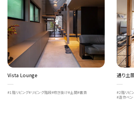
通り土間で繋がる2階リビングの家
木漏れ
ングの
#2階リビング
#リビング階段
#ロフト
#土間
#書斎
#造作ベンチ・ヌック
#ライブラ
#和室・畳