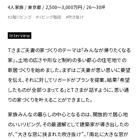
4人家族
東京都
2,500〜3,000万円
26〜30坪
#2階リビング
#リビング階段
#吹き抜け
Interview
Tさまご夫妻の家づくりのテーマは「みんなが帰りたくなる
家」。土地の広さや形など制約の多い都心の住宅地での
新居づくりを始めました。まずはご夫妻が思い思いに要望
を伝え、それに対してリガードがプランを提案。結果「希望
したものが全部つまってる」とTさまが話すように、思い通
りの家づくりを叶えることができました。
家族みんなの暮らしの中心となるのは、開放的で居心地
のいいリビング。その最適解として建築家が導き出したの
が、“大きな窓に挟まれた吹き抜け”。「南北に大きな窓が